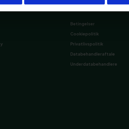
m
Sikkerhed
Betingelser
Cookiepolitik
ly
Privatlivspolitik
Databehandleraftale
Underdatabehandlere