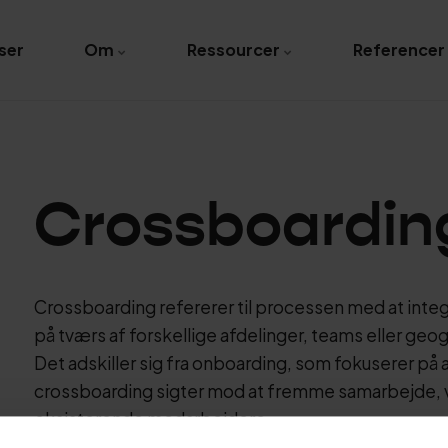
ser
Om
Ressourcer
Referencer
Crossboardin
Crossboarding refererer til processen med at inte
på tværs af forskellige afdelinger, teams eller geog
Det adskiller sig fra onboarding, som fokuserer på
crossboarding sigter mod at fremme samarbejde, v
eksisterende medarbejdere.