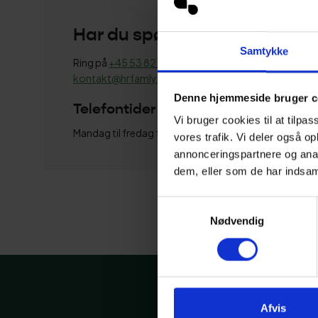
Har du spørgsmål?
Samtykke
Ring på
+45 53 82 44 66
eller skriv til
kontakt@hrfamly.dk
Denne hjemmeside bruger c
Telefontider
Vi bruger cookies til at tilpas
Mandag til fredag fra 08:00 til 16:00
vores trafik. Vi deler også 
annonceringspartnere og anal
dem, eller som de har indsaml
Samtykkevalg
Nødvendig
Afvis