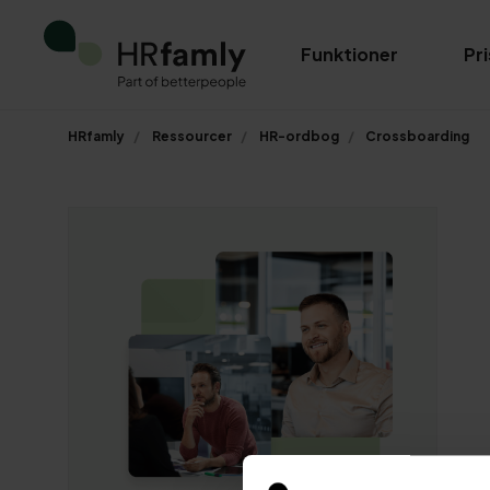
Funktioner
Pri
HRfamly
Ressourcer
HR-ordbog
Crossboarding