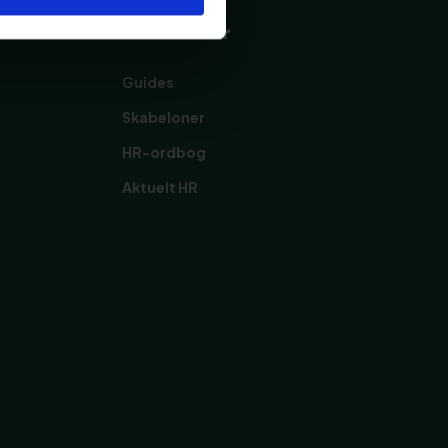
Ressourcer
Guides
Skabeloner
HR-ordbog
Aktuelt HR