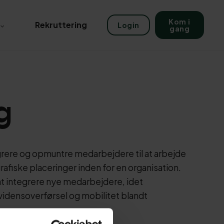
Kom i
Rekruttering
Login
gang
g
grere og opmuntre medarbejdere til at arbejde
rafiske placeringer inden for en organisation.
 at integrere nye medarbejdere, idet
idensoverførsel og mobilitet blandt