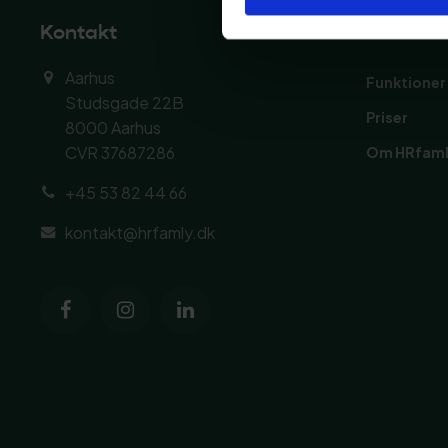
Kontakt
Platfor
Aarhus
Funktioner
Studsgade 22B
Priser
8000 Aarhus
CVR 37687286
Om HRfam
+45 53 82 44 66
kontakt@hrfamly.dk