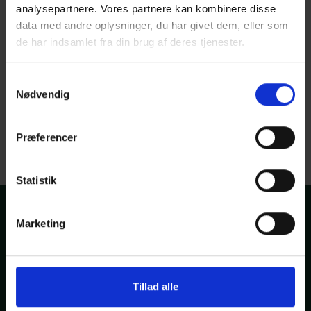
analysepartnere. Vores partnere kan kombinere disse
data med andre oplysninger, du har givet dem, eller som
de har indsamlet fra din brug af deres tjenester.
Har du spørgsmål?
Samtykkevalg
Ring på
+45 53 82 44 66
eller skriv til
kontakt@hrfamly.dk
Nødvendig
Telefontider
Mandag til fredag fra 08:00 til 16:00
Præferencer
Statistik
Kontakt
Marketing
Aarhus
Studsgade 22B
8000 Aarhus
Tillad alle
CVR 37687286