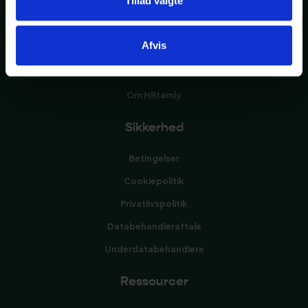
Tillad valgte
Platform
Afvis
Funktioner
Priser
Om HRfamly
Sikkerhed
Betingelser
Cookiepolitik
Privatlivspolitik
Databehandleraftale
Underdatabehandlere
Ressourcer