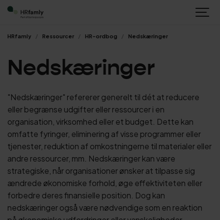
HRfamly
Ressourcer
HR-ordbog
Nedskæringer
Nedskæringer
"Nedskæringer" refererer generelt til dét at reducere
eller begrænse udgifter eller ressourcer i en
organisation, virksomhed eller et budget. Dette kan
omfatte fyringer, eliminering af visse programmer eller
tjenester, reduktion af omkostningerne til materialer eller
andre ressourcer, mm. Nedskæringer kan være
strategiske, når organisationer ønsker at tilpasse sig
ændrede økonomiske forhold, øge effektiviteten eller
forbedre deres finansielle position. Dog kan
nedskæringer også være nødvendige som en reaktion
på økonomiske udfordringer eller vanskeligheder.