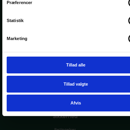
Præferencer
Kontakt
Aarhus
Statistik
Studsgade 22B
8000 Aarhus
CVR 37687286
Marketing
+45 53 82 44 66
kontakt@hrfamly.dk
Tillad alle
Platform
Funktioner
Tillad valgte
Priser
Afvis
Om HRfamly
Sikkerhed
Betingelser