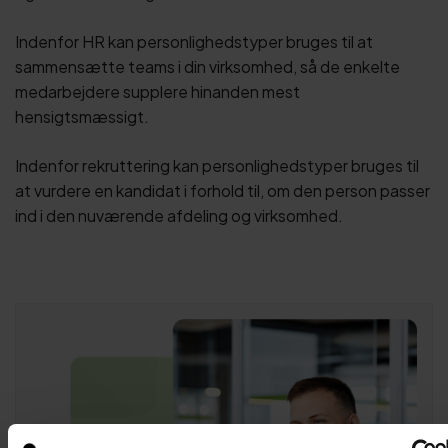
Indenfor HR kan personlighedstyper bruges til at
sammensætte teams i din virksomhed, så de enkelte
medarbejdere supplere hinanden mest
hensigtsmæssigt.
Indenfor rekruttering kan personlighedstyper bruges til
at vurdere en kandidat i forhold til, om den person passer
ind i den nuværende afdeling og virksomhed.