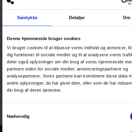
Samtykke
Detaljer
Om
Denne hjemmeside bruger cookies
Vi bruger cookies til at tilpasse vores indhold og annoncer, til
dig funktioner til sociale medier og til at analysere vores trafi
deler også oplysninger om din brug af vores hjemmeside me
partnere inden for sociale medier, annonceringspartnere og
Har du spørgsmål?
analysepartnere. Vores partnere kan kombinere disse data 
andre oplysninger, du har givet dem, eller som de har indsaml
Ring på
+45 53 82 44 66
eller skriv til
kontakt@hrfamly.dk
din brug af deres tjenester.
Telefontider
Mandag til fredag fra 08:00 til 16:00
Samtykkevalg
Nødvendig