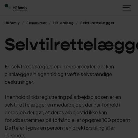
HRfamly
Ressourcer
HR-ordbog
Selvtilrettelægger
Selvtilrettelægg
En selvtilrettelægger er en medarbejder, der kan
planlægge sin egen tid og træffe selvstændige
beslutninger.
I henhold til tidsregistrering på arbejdspladsen er en
selvtilrettelægger en medarbejder, der har forhold i
deres job der gør, at deres arbejdstid ikke kan
forudbestemmes på forhånd eller opgøres 100 procent.
Dette er typisk en person i en direktørstilling eller
lignende.