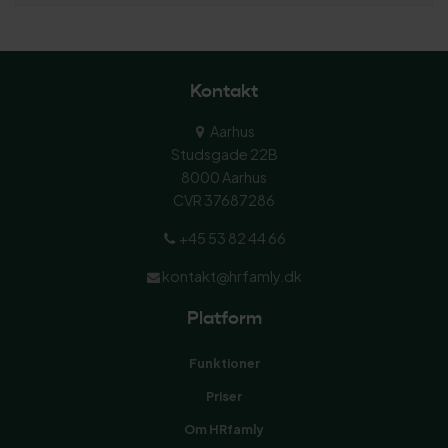
Kontakt
Aarhus
Studsgade 22B
8000 Aarhus
CVR 37687286
+45 53 82 44 66
kontakt@hrfamly.dk
Platform
Funktioner
Priser
Om HRfamly