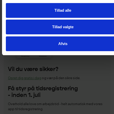
Tillad alle
Tillad valgte
Afvis
Vil du være sikker?
Opret dig gratis i dag
og vær på den sikre side.
Få styr på tidsregistrering
- inden 1. juli
Overhold alle love om arbejdstid - helt automatisk med vores
app til tidsregistrering.