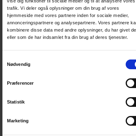
vise dig funktioner til sociale medier og til at analysere vores
Med funktionen Tidsregistrering i HRfamly tilbyder vi dig
trafik. Vi deler også oplysninger om din brug af vores
en simpel og sikker løsning, som tilmed er ekstrem let at
hjemmeside med vores partnere inden for sociale medier,
implementere. Løsningen overholder alle lovkrav. Den
annonceringspartnere og analysepartnere. Vores partnere k
sikrer jer den krævede dokumentation og opbevaring af
kombinere disse data med andre oplysninger, du har givet d
data i minimum 5 år, samt tilgængelig for offentlige
eller som de har indsamlet fra din brug af deres tjenester.
myndigheder.
Samtykkevalg
Læs mere om Tidsregistrering
her
.
Nødvendig
Præferencer
Statistik
Marketing